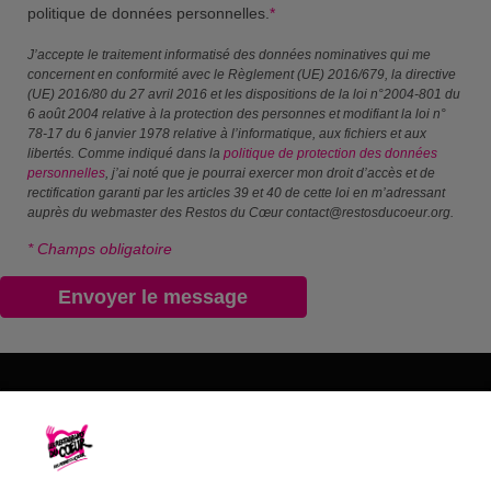
politique de données personnelles.
*
J’accepte le traitement informatisé des données nominatives qui me
concernent en conformité avec le Règlement (UE) 2016/679, la directive
(UE) 2016/80 du 27 avril 2016 et les dispositions de la loi n°2004-801 du
6 août 2004 relative à la protection des personnes et modifiant la loi n°
78-17 du 6 janvier 1978 relative à l’informatique, aux fichiers et aux
libertés. Comme indiqué dans la
politique de protection des données
personnelles
, j’ai noté que je pourrai exercer mon droit d’accès et de
rectification garanti par les articles 39 et 40 de cette loi en m’adressant
auprès du webmaster des Restos du Cœur contact@restosducoeur.org.
* Champs obligatoire
Les Restos du Cœur du 60
09 81 10 17 14