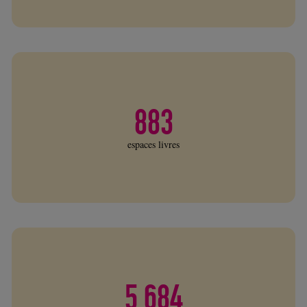
883
espaces livres
5 684