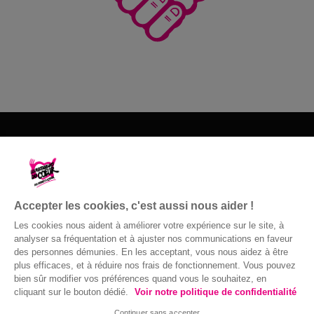
Les Restos du Cœur du 60
09 81 10 17 14
Accepter les cookies, c'est aussi nous aider !
Nous contacter
Les cookies nous aident à améliorer votre expérience sur le site, à
analyser sa fréquentation et à ajuster nos communications en faveur
des personnes démunies. En les acceptant, vous nous aidez à être
plus efficaces, et à réduire nos frais de fonctionnement. Vous pouvez
bien sûr modifier vos préférences quand vous le souhaitez, en
cliquant sur le bouton dédié.
Voir notre politique de confidentialité
Confidentialité
|
Accessibilité : non
© Gaston Bergeret
conforme
|
Mentions légales
| 2016 ©
Continuer sans accepter